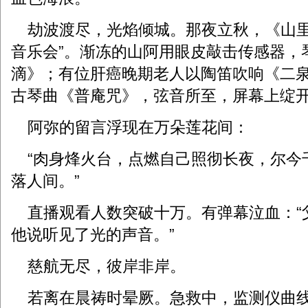
劫波渡尽，光焰倾城。那夜立秋，《山里
音乐会”。渐冻的山阿用眼皮敲击传感器，
滴》；有位肝癌晚期老人以陶笛吹响《二
古琴曲《普庵咒》，弦音所至，屏幕上绽
阿弥的留言浮现在万朵莲花间：
“肉身烽火台，点燃自己照彻长夜，尔今
落人间。”
直播观看人数突破十万。有弹幕泣血：“
他说听见了光的声音。”
慈航无尽，彼岸非岸。
若离在晨祷时晕厥。急救中，监测仪曲线