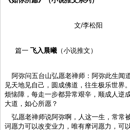
《如你所愿》（小说推文系列）
文/李松阳
篇一
飞入晨曦
（小说推文）
阿弥问五台山弘愿老禅师：阿弥此生闻道
见天地见自己，圆成佛道，往生极乐世界
烦恼障，每走一步都异常艰辛，顺成人逆
大道，如心所愿？
弘愿老禅师说阿弥啊，人这一生，常常被
诃愿力可以改变业力，唯有摩诃愿力，可