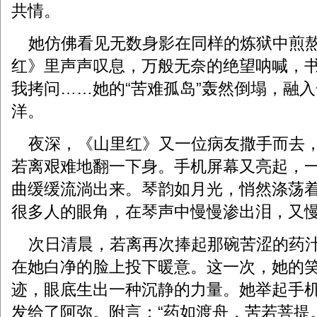
共情。
她仿佛看见无数身影在同样的炼狱中煎熬
红》里声声叹息，万般无奈的绝望呐喊，
我拷问……她的“苦难孤岛”轰然倒塌，融
洋。
夜深，《山里红》又一位病友撒手而去，
若离艰难地翻一下身。手机屏幕又亮起，
曲缓缓流淌出来。琴韵如月光，悄然涤荡
很多人的眼角，在琴声中慢慢渗出泪，又
次日清晨，若离再次捧起那碗苦涩的药汁
在她白净的脸上投下暖意。这一次，她的
迹，眼底生出一种沉静的力量。她举起手
发给了阿弥。附言：“药如渡舟，苦若菩提。