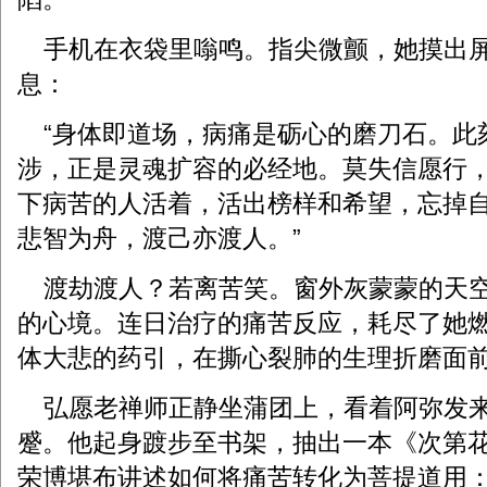
手机在衣袋里嗡鸣。指尖微颤，她摸出屏
息：
“身体即道场，病痛是砺心的磨刀石。此
涉，正是灵魂扩容的必经地。莫失信愿行
下病苦的人活着，活出榜样和希望，忘掉
悲智为舟，渡己亦渡人。”
渡劫渡人？若离苦笑。窗外灰蒙蒙的天空
的心境。连日治疗的痛苦反应，耗尽了她
体大悲的药引，在撕心裂肺的生理折磨面
弘愿老禅师正静坐蒲团上，看着阿弥发来
蹙。他起身踱步至书架，抽出一本《次第
荣博堪布讲述如何将痛苦转化为菩提道用：