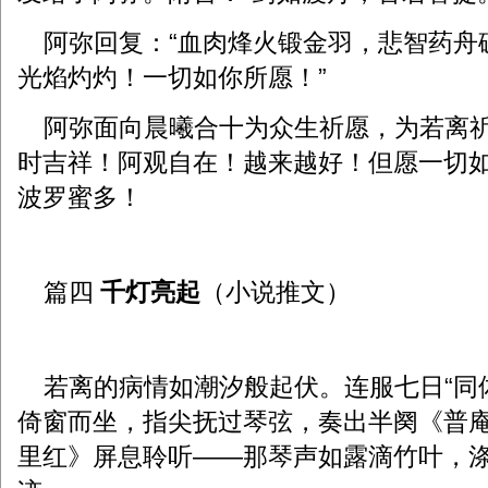
阿弥回复：“血肉烽火锻金羽，悲智药舟
光焰灼灼！一切如你所愿！”
阿弥面向晨曦合十为众生祈愿，为若离祈
时吉祥！阿观自在！越来越好！但愿一切
波罗蜜多！
篇四
千灯亮起
（小说推文）
若离的病情如潮汐般起伏。连服七日“同
倚窗而坐，指尖抚过琴弦，奏出半阕《普
里红》屏息聆听——那琴声如露滴竹叶，