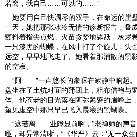
若离，我自己……可以的……”
她要用自己快凋零的双手，在命运的崖壁
一天，她把那张冰冷无情的诊断报告，叠
颤抖着指尖点燃。火苗贪婪地舔舐，灰烬
一只漆黑的蝴蝶，在风中打了个旋儿，头
远空，早早地飞走了。她看着那消散的黑
的空寂。
“阿——”一声悠长的豪叹在寂静中响起
盘坐在了土炕对面的蒲团上，粗布僧袍与
体。他苍老的目光落在阿弥紧蹙的眉峰上
望见虚空中那只早已飞入晨曦的黑蝴蝶。
“这若离……业障显前啊，”老禅师的声
哑，却异常清晰，“《华严》云：‘无一众