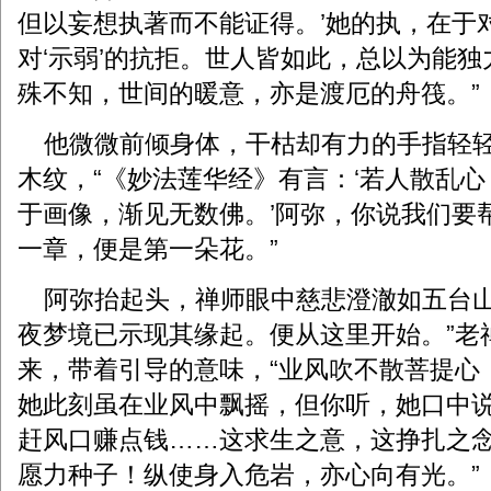
但以妄想执著而不能证得。’她的执，在于对
对‘示弱’的抗拒。世人皆如此，总以为能
殊不知，世间的暖意，亦是渡厄的舟筏。”
他微微前倾身体，干枯却有力的手指轻轻
木纹，“《妙法莲华经》有言：‘若人散乱
于画像，渐见无数佛。’阿弥，你说我们要
一章，便是第一朵花。”
阿弥抬起头，禅师眼中慈悲澄澈如五台山
夜梦境已示现其缘起。便从这里开始。”老
来，带着引导的意味，“业风吹不散菩提心
她此刻虽在业风中飘摇，但你听，她口中
赶风口赚点钱……这求生之意，这挣扎之
愿力种子！纵使身入危岩，亦心向有光。”