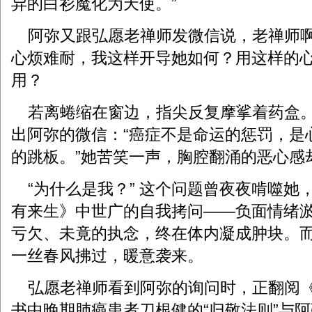
异的白衫魔化为天使。”
阿弥又跟弘愿老禅师发微信说，老禅师啊
心烦难耐，我这样开导她如何？用这样的
用？
若离蜷缩在窗边，指尖反复摩挲着药盒。
出阿弥的微信：“癌症不是命运的惩罚，是
的跳板。”她苦笑一声，胸腔翻涌的恶心感
“为什么是我？” 这个问题曾夜夜啃噬她
有来生》中世广的自我拷问——负面情绪
亏欠、未竟的执念，终在体内凝成肿块。
一丝春风拂过，暖意袭来。
弘愿老禅师看到阿弥的询问时，正翻阅《
书中晚期肺癌患者刀根健的“归敬法则”与阿