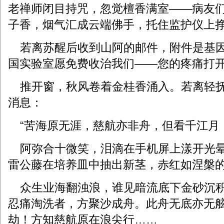
老禅师闭目持咒，忽觉檀香满室——病友
子香，烟气汇成云端佛手，托住监护仪上
若离苏醒后收到山阿的邮件，附件是基因
国实验室愿免费收治我们——您的疼痛打开
推开窗，秋风卷着金桂香涌入。若离轻抚
消息：
“苦海原无涯，慈航亦非舟，但看千江月
阿弥合十微笑，泪滴在手机屏上漾开光晕
雷公藤在培养皿中抽出新茎，赤红如涅槃
众生业海翻浊浪，谁见暗流底下金砂沉积
忍痛淘洗者，方聚沙成舟。此舟无底亦无
劫！方知慈航原在浪尖行……