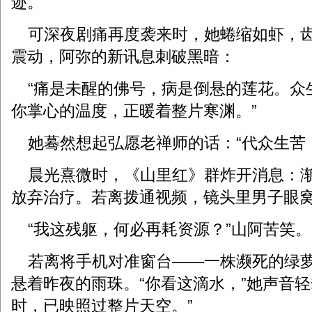
迹。
可深夜剧痛再度袭来时，她蜷缩如虾，齿
震动，阿弥的新讯息刺破黑暗：
“痛是未醒的佛号，病是倒悬的莲花。众
你掌心的温度，正暖着整片寒渊。”
她蓦然想起弘愿老禅师的话：“代众生苦
晨光熹微时，《山里红》群炸开消息：渐
放弃治疗。若离拨通视频，镜头里男子眼
“我这残躯，何必再耗资源？”山阿苦笑。
若离将手机对准窗台——一株濒死的绿萝
悬着昨夜的雨珠。“你看这滴水，”她声音轻
时，已映照过整片天空。”