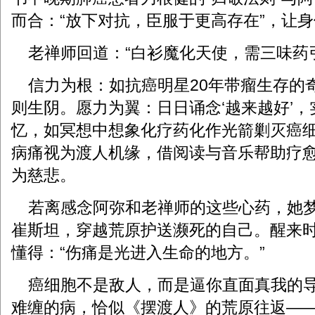
而合：“放下对抗，臣服于更高存在”，让
老禅师回道：“白衫魔化天使，需三味药引
信力为根：如抗癌明星20年带瘤生存的
则生阴。愿力为翼：日日诵念‘越来越好’
忆，如冥想中想象化疗药化作光箭剿灭癌
病痛视为渡人机缘，借阅读与音乐帮助疗
为慈悲。
若离感念阿弥和老禅师的这些心药，她梦
崔斯坦，穿越荒原护送濒死的自己。醒来
懂得：“伤痛是光进入生命的地方。”
癌细胞不是敌人，而是逼你直面真我的导
难缠的病，恰似《摆渡人》的荒原往返—