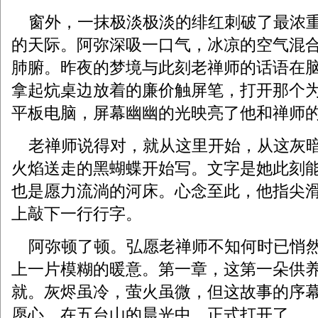
窗外，一抹极淡极淡的绯红刺破了最浓重
的天际。阿弥深吸一口气，冰凉的空气混
肺腑。昨夜的梦境与此刻老禅师的话语在
拿起炕桌边放着的廉价触屏笔，打开那个为
平板电脑，屏幕幽幽的光映亮了他和禅师
老禅师说得对，就从这里开始，从这灰暗
火焰送走的黑蝴蝶开始写。文字是她此刻
也是愿力流淌的河床。心念至此，他指尖
上敲下一行行字。
阿弥顿了顿。弘愿老禅师不知何时已悄然
上一片模糊的暖意。第一章，这第一朵供
就。灰烬虽冷，萤火虽微，但这故事的序
愿心，在五台山的晨光中，正式打开了。