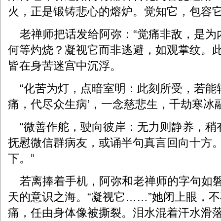
火，正是锻铸悲心的熔炉。觉知它，包容它
老禅师把话发给阿弥：“觉痛非敌，是为
何等灼烧？凝视它而非逃避，如观掌纹。
皆在身苦迷宫中沉浮。
“化苦为灯，点暗室明：此刻所受，若能转
痛，代尽众生病’，一念慈悲生，千劫寒冰
“微善作舵，驶向彼岸：无力则静养，稍
抚慰微信群病友，或诵半句真言回向十方
下。”
若离捧着手机，阿弥和老禅师的字句如磐
天的意识之海。“凝视它……”她闭上眼，
痛，任由身体像被撕裂。泪水混着汗水滑