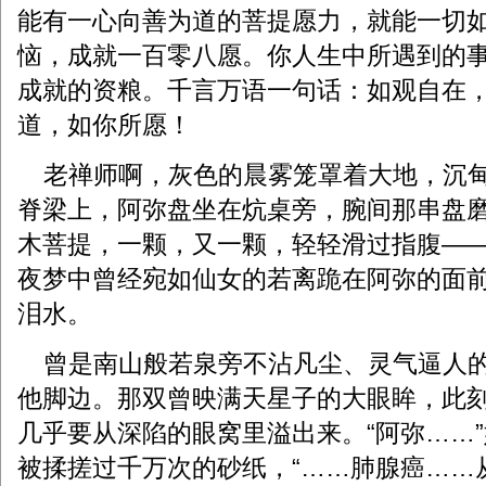
能有一心向善为道的菩提愿力，就能一切
恼，成就一百零八愿。你人生中所遇到的
成就的资粮。千言万语一句话：如观自在
道，如你所愿！
老禅师啊，灰色的晨雾笼罩着大地，沉甸
脊梁上，阿弥盘坐在炕桌旁，腕间那串盘
木菩提，一颗，又一颗，轻轻滑过指腹—
夜梦中曾经宛如仙女的若离跪在阿弥的面
泪水。
曾是南山般若泉旁不沾凡尘、灵气逼人的
他脚边。那双曾映满天星子的大眼眸，此
几乎要从深陷的眼窝里溢出来。“阿弥……
被揉搓过千万次的砂纸，“……肺腺癌……