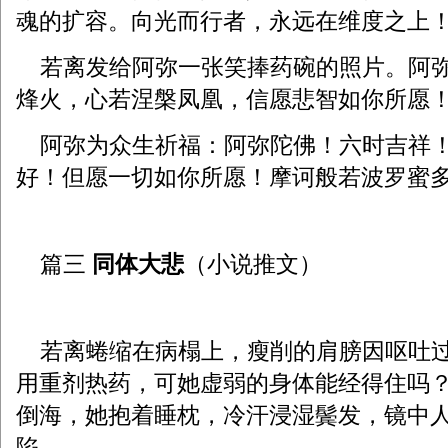
魂的扩容。向光而行者，永远在维度之上
若离发给阿弥一张笑捧药碗的照片。阿弥
烽火，心若涅槃凤凰，信愿悲智如你所愿！
阿弥为众生祈福：阿弥陀佛！六时吉祥！
好！但愿一切如你所愿！摩诃般若波罗蜜
篇三
同体大悲
（小说推文）
若离蜷缩在病榻上，瘦削的肩膀因呕吐过
用重剂热药，可她虚弱的身体能经得住吗
倒海，她抱着睡枕，冷汗浸湿鬓发，镜中
陷。