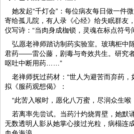
她发起“千灯会”：每位病友每日做一件
寄给孤儿院，有人录《心经》给失眠群友
仪写诗：“当肉身成枷锁，灵魂在标点符号
弘愿老禅师踏访制药实验室。玻璃柜中陈
君药——雷公藤，剧毒与奇效共生。研究者
呕吐中断用药……”
老禅师抚过药材：“世人为避苦而弃药，
拟《服药观想偈》：
“此苦入喉时，愿化八万蜜，尽润众生喉
若离率先尝试。当药汁灼烧胃壁，她默诵
无数透明人影从她掌心接过光粒，病榻连
血色海浪。