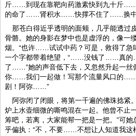
斤……到现在靠靶向药激素快到九十斤…
的命了……肾积水……快撑不住了……换中
那苍白得近乎透明的面颊，几乎能透过皮
骨骼。她的身影在梦中也是虚浮的，像一
烟。“也许……试试中药？可是，救得了急
一个字都带着绝望，“……没钱了……真的
了……”她的声音低下去，又忽然升起一丝
你……我们一起做！写那个流量风口的…
剧！阿弥……”
阿弥闭了闭眼，将第一千遍的佛珠捻紧。
炉上水壶细微的嘶鸣混在一起。他曾不止一
筹吧，若离，大家能帮一把是一把。”可她
乎偏执：“不，不要……不想让人知道我这