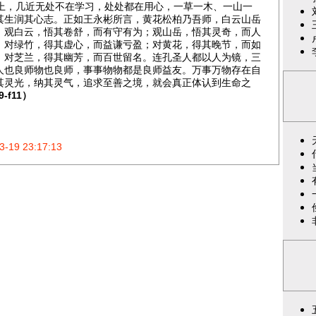
，几近无处不在学习，处处都在用心，一草一木、一山一
其生润其心志。正如王永彬所言，黄花松柏乃吾师，白云山岳
；观白云，悟其卷舒，而有守有为；观山岳，悟其灵奇，而人
；对绿竹，得其虚心，而益谦亏盈；对黄花，得其晚节，而如
；对芝兰，得其幽芳，而百世留名。连孔圣人都以人为镜，三
人也良师物也良师，事事物物都是良师益友。万事万物存在自
其灵光，纳其灵气，追求至善之境，就会真正体认到生命之
-f11）
3-19 23:17:13