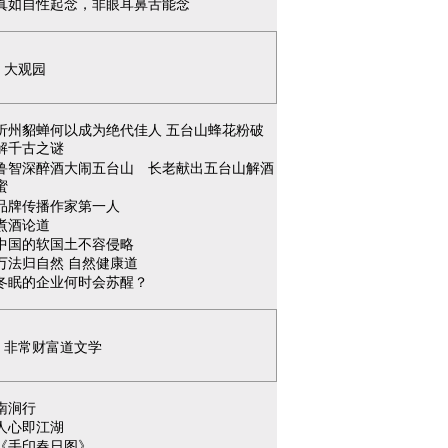
真如自性起念，非眼耳鼻舌能念
大观园
忻州貂蝉何以成为绝代佳人 五台山蜂花粉破
解千古之谜
鲁智深醉酒大闹五台山 长老献出五台山解酒
蜜
品牌传播作家第一人
煮酒论道
中国的软国土不容侵略
万法归自然 自然健康道
冬眠的企业何时会苏醒？
非常财富道文学
南涧行
人心即江湖
《手印春日图》