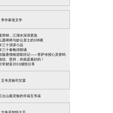
李作家道文学
最营销，江湖水深浪更急
弘愿禅师与妙云居士的108夜
年三十演讲小品
年三十春晚诗朗诵
新版唐僧南游取经记——菩萨传授心灵密码
相信、坚持，你就是最好的！
非常财富2013感悟分享
五爷灵验司甘霖
五台山最灵验的寺庙五爷庙
文殊开智悟大千