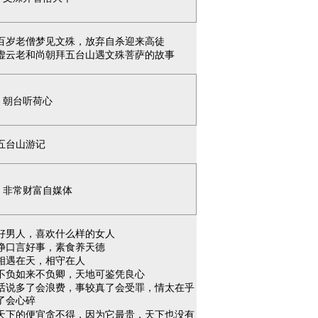
百岁老僧梦见文殊，放弃自杀迎来高徒
虚云老和尚朝拜五台山遇文殊菩萨的故事
朝台听荷心
五台山游记
非常财富自媒体
好男人，喜欢什么样的女人
净口言好事，素食养天德
相遇在天，相守在人
不负如来不负卿，天地可鉴凭良心
话说多了会浪费，事较真了会受罪，情太在乎
了会心碎
天下的便宜贪不得，因为它最贵，天下也没有