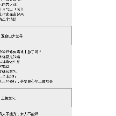
只想告诉你
十月号出刊感言
让作家先富起来
情圣李清照
五台山大世界
禅净双修你震通中脉了吗？
永远都是我错
以禅道做生意
买鹦鹉
文殊智慧咒
五台山纪行
真正的修行，是要在心地上做功夫
上善文化
男人不能宠，女人不能哄