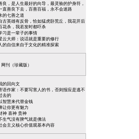
善良，是人生最好的向导，最灵验的护身符，
一直善良下去，百善百福，永不会迷路
水的七善之道
自古英雄有反骨，恰如猛虎卧荒丘，我花开后
百花杀，我若发时都吓杀
学习是一辈子的事情
星云大师：说话就是重要的修行
人的自信来自于文化的精准探索
网刊（珍藏版）
我的回向文
寄语作家：不要写害人的书，否则报应是逃不
过去的
以智慧来代替金钱
禅让你更有魅力
财神 喜神 贵神
不生气没有脾气就是佛法
社会主义核心价值观基本内容