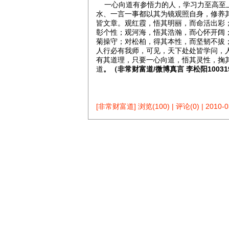
一心向道有参悟力的人，学习力至高至上
水、一言一事都以其为镜观照自身，修养
皆文章。观红霞，悟其明丽，而命活出彩
彰个性；观河海，悟其浩瀚，而心怀开阔
菊操守；对松柏，得其本性，而坚韧不拔
人行必有我师，可见，天下处处皆学问，
有其道理，只要一心向道，悟其灵性，掬
道
。（非常财富道/微博真言 李松阳100319
[非常财富道]
浏览(100)
|
评论(0)
|
2010-0