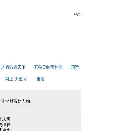
登录
道商行遍天下
五爷灵验司甘霖
国学
阿里 大鱼号
相册
非常财富榜人物
米志明
史增祥
张建华