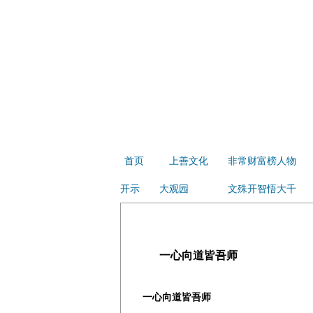
首页
上善文化
非常财富榜人物
开示
大观园
文殊开智悟大千
一心向道皆吾师
一心向道皆吾师