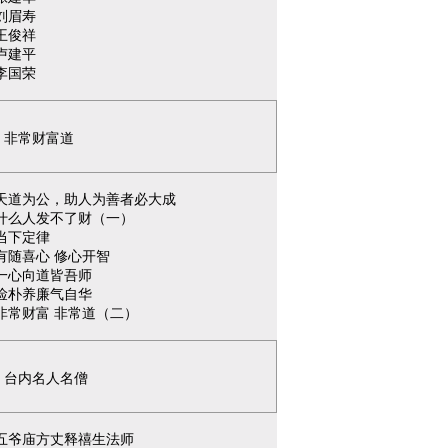
刘眉寿
王俊祥
卢建平
李国荣
非常财富道
天道为公，助人为善者必大成
什么人发不了财（一）
当下定律
有随喜心 修心开智
一心向道皆吾师
俭朴养廉气自华
非常财富 非常道（二）
台内名人名僧
五爷庙方丈释禧生法师