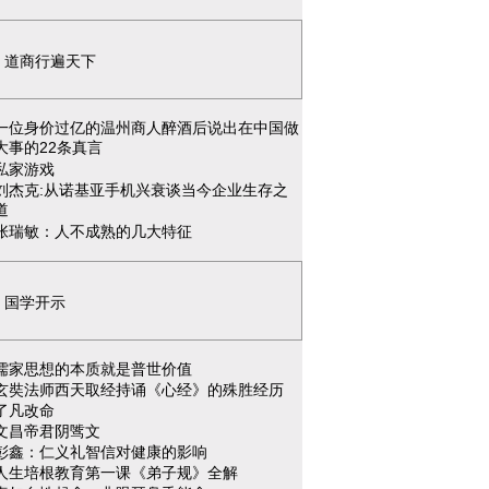
道商行遍天下
一位身价过亿的温州商人醉酒后说出在中国做
大事的22条真言
私家游戏
刘杰克:从诺基亚手机兴衰谈当今企业生存之
道
张瑞敏：人不成熟的几大特征
国学开示
儒家思想的本质就是普世价值
玄奘法师西天取经持诵《心经》的殊胜经历
了凡改命
文昌帝君阴骘文
彭鑫：仁义礼智信对健康的影响
人生培根教育第一课《弟子规》全解